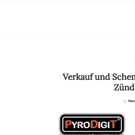
Verkauf und Schem
Zünda
by
Mar