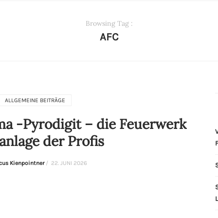
Browsing Tag :
AFC
ALLGEMEINE BEITRÄGE
a -Pyrodigit – die Feuerwerk
V
nlage der Profis
cus Kienpointner
/
22. JUNI 2026