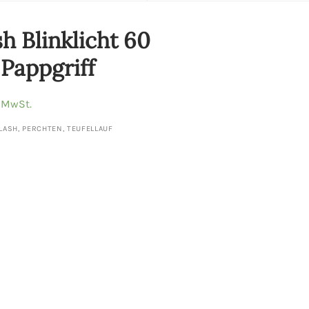
sh Blinklicht 60
 Pappgriff
% MwSt.
LASH
,
PERCHTEN
,
TEUFELLAUF